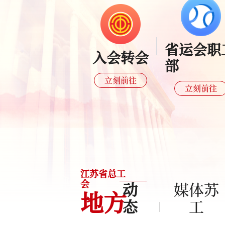
省运会职
入会转会
部
立刻前往
立刻前往
江苏省总工
会
动
媒体苏
地方
态
工